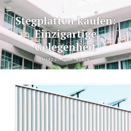
Toggle
Stegplatten kaufen:
sidebar
Einzigartige
Gelegenheit
OKTOBER
by
MÄRZ 21, 2019
ADMIN
Beitragsnavigation
23,
2020