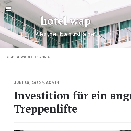
Toggle
hotel wap
sidebar
Alles über Hotels und Reisen
SCHLAGWORT:
TECHNIK
OKTOBER
by
JUNI 30, 2020
ADMIN
20,
Investition für ein a
2020
Treppenlifte