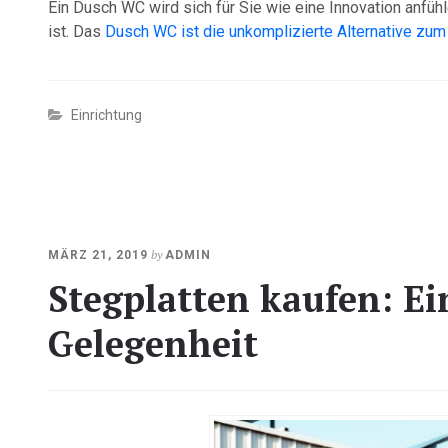
Ein Dusch WC wird sich für Sie wie eine Innovation anfühle
ist. Das
Dusch WC ist die unkomplizierte Alternative zum
Einrichtung
OKTOBER
by
MÄRZ 21, 2019
ADMIN
23,
Stegplatten kaufen: Ei
2020
Gelegenheit