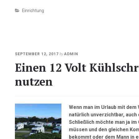
Einrichtung
MAI
by
SEPTEMBER 12, 2017
ADMIN
19,
Einen 12 Volt Kühlsch
2021
nutzen
Wenn man im Urlaub mit dem W
natürlich unverzichtbar, auch 
Schließlich möchte man ja im
müssen und den gleichen Kom
bekommt oder dem Mann in e