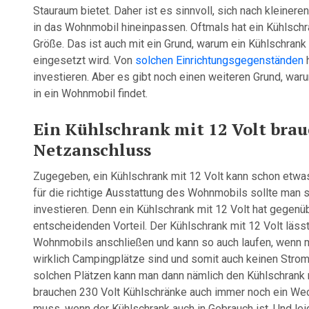
Stauraum bietet. Daher ist es sinnvoll, sich nach kleiner
in das Wohnmobil hineinpassen. Oftmals hat ein Kühlschr
Größe. Das ist auch mit ein Grund, warum ein Kühlschran
eingesetzt wird. Von
solchen Einrichtungsgegenständen
h
investieren. Aber es gibt noch einen weiteren Grund, war
in ein Wohnmobil findet.
Ein Kühlschrank mit 12 Volt bra
Netzanschluss
Zugegeben, ein Kühlschrank mit 12 Volt kann schon etwas 
für die richtige Ausstattung des Wohnmobils sollte man 
investieren. Denn ein Kühlschrank mit 12 Volt hat gegen
entscheidenden Vorteil. Der Kühlschrank mit 12 Volt läss
Wohnmobils anschließen und kann so auch laufen, wenn m
wirklich Campingplätze sind und somit auch keinen Stroma
solchen Plätzen kann man dann nämlich den Kühlschrank
brauchen 230 Volt Kühlschränke auch immer noch ein Wech
muss, wenn der Kühlschrank auch in Gebrauch ist. Und leid