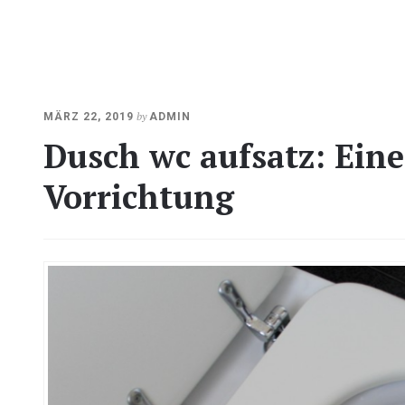
OKTOBER
by
MÄRZ 22, 2019
ADMIN
23,
Dusch wc aufsatz: Eine
2020
Vorrichtung