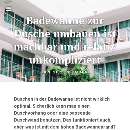
Toggle
Badewanne zur
sidebar
Dusche umbauen ist
machbar und relativ
unkompliziert
OKTOBER
by
JUNI 21, 2019
ADMIN
Beitragsnavigation
23,
2020
Duschen in der Badewanne ist nicht wirklich
optimal. Sicherlich kann man einen
Duschvorhang oder eine passende
Duschwand benutzen. Das funktioniert auch,
aber was ist mit dem hohen Badewannenrand?