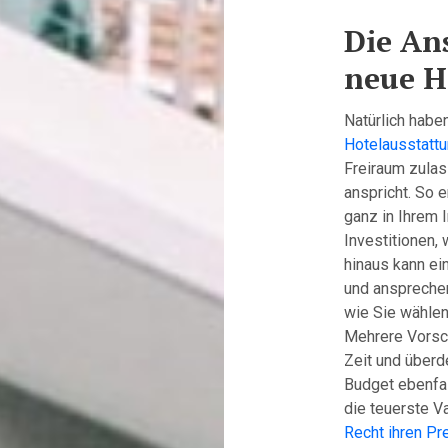
Die An
neue H
Natürlich habe
Hotelausstattu
Freiraum zulas
anspricht. So 
ganz in Ihrem I
Investitionen,
hinaus kann ei
und ansprechen
wie Sie wählen.
Mehrere Vorsch
Zeit und überd
Budget ebenfal
die teuerste V
Recht ihren Pr