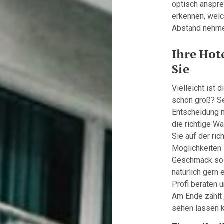
optisch anspre
erkennen, wel
Abstand nehme
Ihre Hot
Sie
Vielleicht ist 
schon groß? Se
Entscheidung n
die richtige Wa
Sie auf der ric
Möglichkeiten 
Geschmack soll
natürlich gern 
Profi beraten u
Am Ende zählt 
sehen lassen k