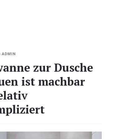
KTOBER
y
ADMIN
3,
anne zur Dusche
020
en ist machbar
elativ
pliziert