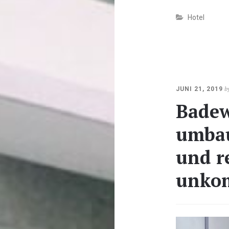
Hotel
O
b
JUNI 21, 2019
2
Badew
2
umbau
und r
unkom