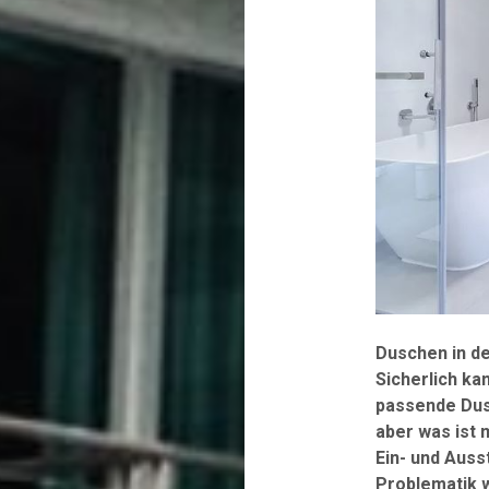
Duschen in de
Sicherlich k
passende Dus
aber was ist
Ein- und Auss
Problematik w