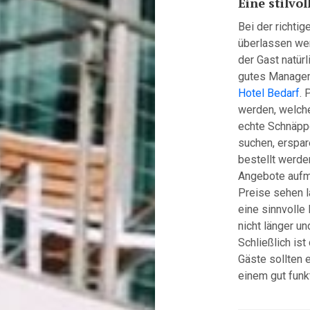
Eine stilvo
Bei der richtig
überlassen we
der Gast natürl
gutes Managem
Hotel Bedarf
. 
werden, welche
echte Schnäppc
suchen, erspar
bestellt werde
Angebote aufm
Preise sehen l
eine sinnvolle
nicht länger u
Schließlich is
Gäste sollten e
einem gut fun