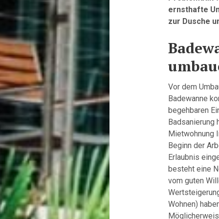
ernsthafte Un
zur Dusche u
Badewa
umbaue
Vor dem Umbau 
Badewanne komp
begehbaren Ein
Badsanierung h
Mietwohnung li
Beginn der Arb
Erlaubnis eing
besteht eine N
vom guten Will
Wertsteigerung
Wohnen) haben 
Möglicherweise