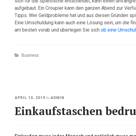
sich für die Spieltische entscheidet, kann einen umfangre
aufgebaut. Ein Croupier kann den ganzen Abend zur Verfüg
Tipps. Wer Geldprobleme hat und aus diesen Gründen spiel
Eine Umschuldung kann auch eine Lösung sein, um die fin
am besten vorab und überlegen Sie sich
ob eine Umschul
Business
OKTOBER
by
APRIL 10, 2019
ADMIN
23,
Einkaufstaschen bedr
2020