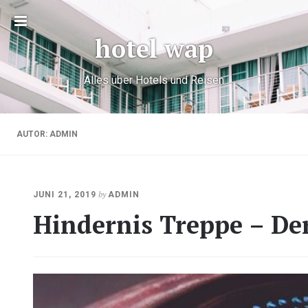
Toggle
hotel wap
sidebar
Alles über Hotels und Reisen
AUTOR:
ADMIN
OKTOBER
by
JUNI 21, 2019
ADMIN
23,
Hindernis Treppe – Der
2020