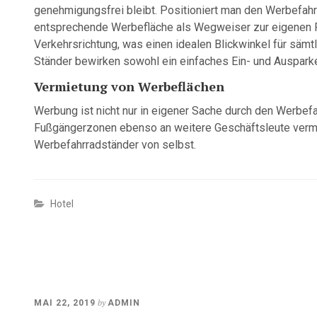
genehmigungsfrei bleibt. Positioniert man den Werbefahr
entsprechende Werbefläche als Wegweiser zur eigenen Fi
Verkehrsrichtung, was einen idealen Blickwinkel für säm
Ständer bewirken sowohl ein einfaches Ein- und Auspark
Vermietung von Werbeflächen
Werbung ist nicht nur in eigener Sache durch den Werbef
Fußgängerzonen ebenso an weitere Geschäftsleute vermie
Werbefahrradständer von selbst.
Hotel
MAI
by
MAI 22, 2019
ADMIN
21,