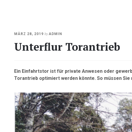
OKTOBER
by
MÄRZ 28, 2019
ADMIN
23,
Unterflur Torantrieb
2020
Ein Einfahrtstor ist für private Anwesen oder gewer
Torantrieb optimiert werden könnte. So müssen Sie n