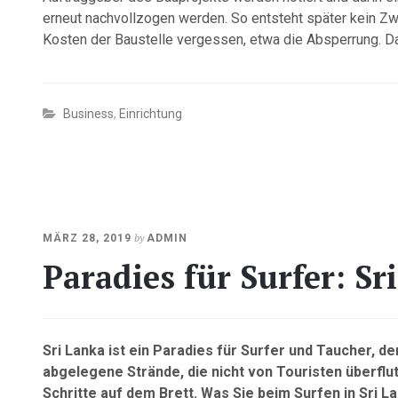
erneut nachvollzogen werden. So entsteht später kein Zw
Kosten der Baustelle vergessen, etwa die Absperrung. Da
Business
,
Einrichtung
OKTOBER
by
MÄRZ 28, 2019
ADMIN
23,
Paradies für Surfer: Sr
2020
Sri Lanka ist ein Paradies für Surfer und Taucher, d
abgelegene Strände, die nicht von Touristen überflu
Schritte auf dem Brett. Was Sie beim Surfen in Sri La