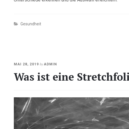
Gesundheit
OKTOBER
by
MAI 28, 2019
ADMIN
23,
Was ist eine Stretchfol
2020