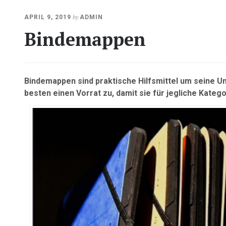
OKTOBER
by
APRIL 9, 2019
ADMIN
23,
Bindemappen
2020
Bindemappen sind praktische Hilfsmittel um seine Un
besten einen Vorrat zu, damit sie für jegliche Kate