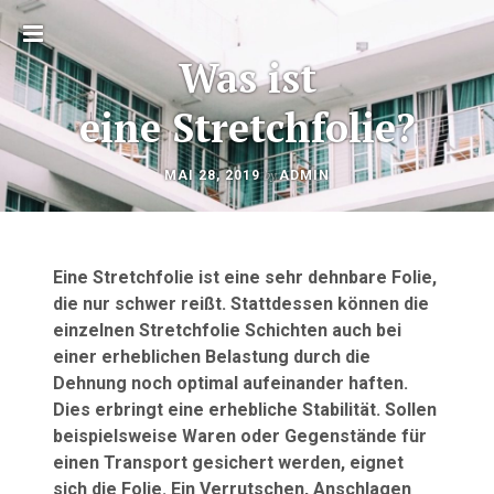
Toggle
Was ist
sidebar
eine Stretchfolie?
OKTOBER
by
MAI 28, 2019
ADMIN
Beitragsnavigation
23,
2020
Eine Stretchfolie ist eine sehr dehnbare Folie,
die nur schwer reißt. Stattdessen können die
einzelnen Stretchfolie Schichten auch bei
einer erheblichen Belastung durch die
Dehnung noch optimal aufeinander haften.
Dies erbringt eine erhebliche Stabilität. Sollen
beispielsweise Waren oder Gegenstände für
einen Transport gesichert werden, eignet
sich die Folie. Ein Verrutschen, Anschlagen