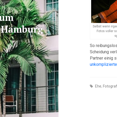
zum
s Hamburg
Selbst wenn irge
Fotos voller 
s
So reibungslos
Scheidung verl
Partner einig 
unkomplizierte
Ehe
,
Fotogra