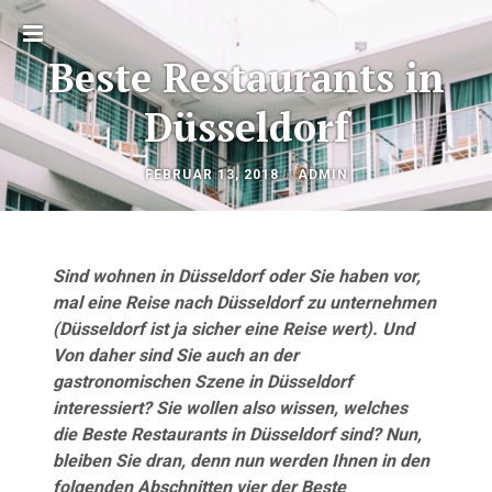
Toggle
Beste Restaurants in
sidebar
Düsseldorf
OKTOBER
by
FEBRUAR 13, 2018
ADMIN
Beitragsnavigation
26,
2020
Sind wohnen in Düsseldorf oder Sie haben vor,
mal eine Reise nach Düsseldorf zu unternehmen
(Düsseldorf ist ja sicher eine Reise wert). Und
Von daher sind Sie auch an der
gastronomischen Szene in Düsseldorf
interessiert? Sie wollen also wissen, welches
die Beste Restaurants in Düsseldorf sind? Nun,
bleiben Sie dran, denn nun werden Ihnen in den
folgenden Abschnitten vier der Beste