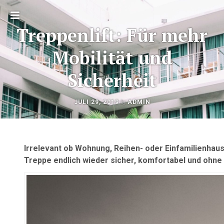
Toggle
Treppenlift: Für mehr
sidebar
Mobilität und
Sicherheit
OKTOBER
by
JULI 29, 2019
ADMIN
Beitragsnavigation
22,
2020
Irrelevant ob Wohnung, Reihen- oder Einfamilienhaus
Treppe endlich wieder sicher, komfortabel und ohne