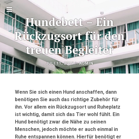
Toggle
Hundebett – Ein
sidebar
Rückzugsort für den
treuen Begleiter
OKTOBER
by
JULI 11, 2019
ADMIN
Beitragsnavigation
22,
2020
Wenn Sie sich einen Hund anschaffen, dann
benötigen Sie auch das richtige Zubehör für
ihn. Vor allem ein Rückzugsort und Ruheplatz
ist wichtig, damit sich das Tier wohl fühlt. Ein
Hund benötigt zwar die Nähe zu seinen
Menschen, jedoch möchte er auch einmal in
Ruhe entspannen können. Hierfür benötigt er