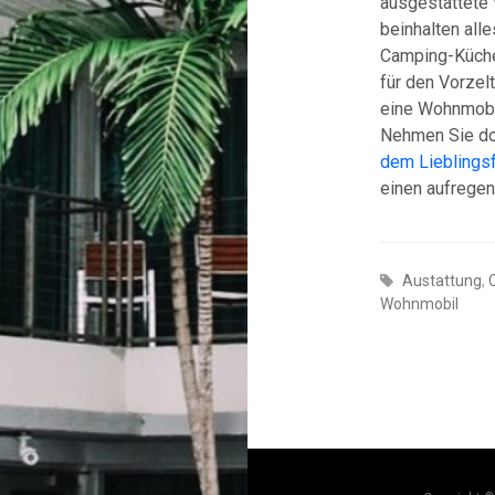
ausgestattete 
beinhalten all
Camping-Küche
für den Vorzel
eine Wohnmobil
Nehmen Sie doc
dem Lieblingsf
einen aufregen
Austattung
,
Wohnmobil