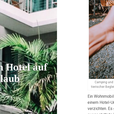
 Hotel auf
rlaub
Camping und K
tierischer Begle
Ein Wohnmobil
einem Hotel-Ur
verzichten. Es 