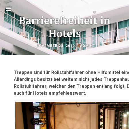
Toggle
Barrierefreiheit in
sidebar
Hotels
OKTOBER
by
NOVEMBER 28, 2019
ADMIN
Beitragsnavigation
22,
2020
Treppen sind für Rollstuhlfahrer ohne Hilfsmittel e
Allerdings besitzt bei weitem nicht jedes Treppenhaus
Rollstuhlfahrer, welcher den Treppen entlang folgt. 
auch für Hotels empfehlenswert.