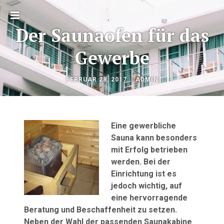
Toggle
Der Saunaofen für das
sidebar
Gewerbe
OKTOBER
by
FEBRUAR 28, 2017
ADMIN
Beitragsnavigation
26,
2020
Eine gewerbliche
Sauna kann besonders
mit Erfolg betrieben
werden. Bei der
Einrichtung ist es
jedoch wichtig, auf
eine hervorragende
Beratung und Beschaffenheit zu setzen.
Neben der Wahl der passenden Saunakabine