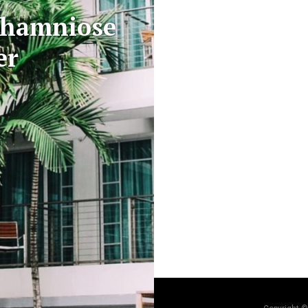
shamniose
er