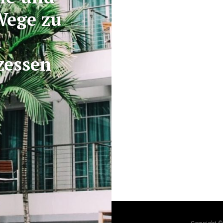
Wege zu
n
zessen