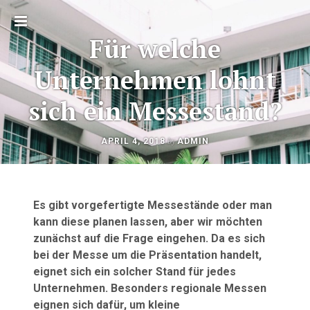
Toggle
Für welche
sidebar
Unternehmen lohnt
sich ein Messestand?
OKTOBER
by
APRIL 4, 2018
ADMIN
Beitragsnavigation
23,
2020
Es gibt vorgefertigte Messestände oder man
kann diese planen lassen, aber wir möchten
zunächst auf die Frage eingehen. Da es sich
bei der Messe um die Präsentation handelt,
eignet sich ein solcher Stand für jedes
Unternehmen. Besonders regionale Messen
eignen sich dafür, um kleine