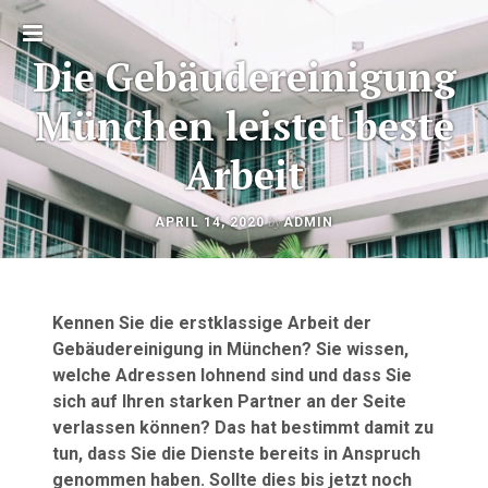
Toggle
Die Gebäudereinigung
sidebar
München leistet beste
Arbeit
OKTOBER
by
APRIL 14, 2020
ADMIN
Beitragsnavigation
20,
2020
Kennen Sie die erstklassige Arbeit der
Gebäudereinigung in München? Sie wissen,
welche Adressen lohnend sind und dass Sie
sich auf Ihren starken Partner an der Seite
verlassen können? Das hat bestimmt damit zu
tun, dass Sie die Dienste bereits in Anspruch
genommen haben. Sollte dies bis jetzt noch