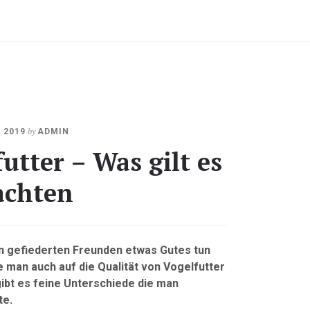
OKTOBER
by
 2019
ADMIN
22,
utter – Was gilt es
2020
achten
 gefiederten Freunden etwas Gutes tun
e man auch auf die Qualität von Vogelfutter
gibt es feine Unterschiede die man
te.